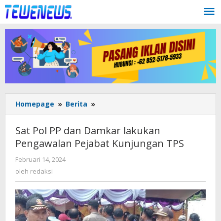
Lewati
ke
konten
Sat
Homepage
»
Berita
»
Pol
PP
Sat Pol PP dan Damkar lakukan
dan
Pengawalan Pejabat Kunjungan TPS
Damkar
lakukan
oleh
Februari 14, 2024
Pengawalan
redaksi
oleh
redaksi
Pejabat
Kunjungan
TPS