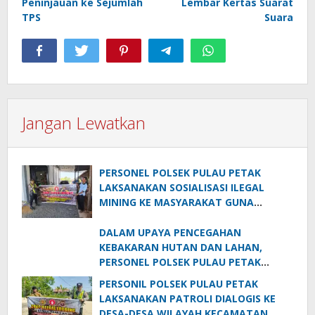
Peninjauan ke Sejumlah
Lembar Kertas Suarat
TPS
Suara
Jangan Lewatkan
PERSONEL POLSEK PULAU PETAK
LAKSANAKAN SOSIALISASI ILEGAL
MINING KE MASYARAKAT GUNA
PENCEGAHAN TAMBANG LIAR DI
WILAYAH KECAMATAN PULAU PETAK
DALAM UPAYA PENCEGAHAN
KEBAKARAN HUTAN DAN LAHAN,
PERSONEL POLSEK PULAU PETAK
SOSIALISASIKAN SANKSI PIDANA
PERSONIL POLSEK PULAU PETAK
PELAKU KARHUTLA KE MASYARAKAT
LAKSANAKAN PATROLI DIALOGIS KE
KECAMATAN PULAU PETAK
DESA-DESA WILAYAH KECAMATAN