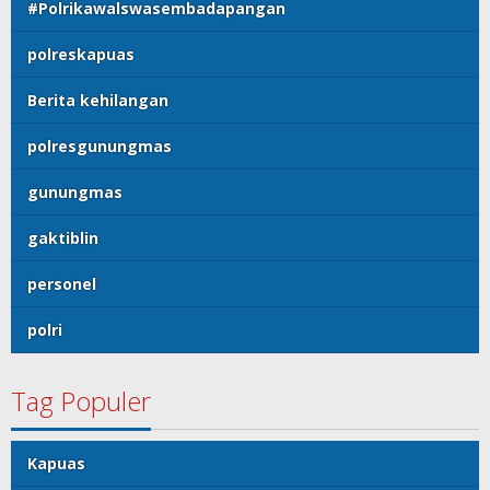
#Polrikawalswasembadapangan
polreskapuas
Berita kehilangan
polresgunungmas
gunungmas
gaktiblin
personel
polri
Tag Populer
Kapuas