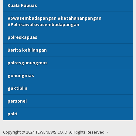
Kuala Kapuas
#Swasembadapangan #ketahananpangan
#Polrikawalswasembadapangan
polreskapuas
Berita kehilangan
polresgunungmas
gunungmas
gaktiblin
personel
polri
Copyright @ 2024 TEWENEWS.CO.ID, All Rights Reserved