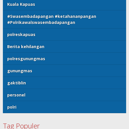
Kuala Kapuas
#Swasembadapangan #ketahananpangan
#Polrikawalswasembadapangan
polreskapuas
Berita kehilangan
polresgunungmas
gunungmas
gaktiblin
personel
polri
Tag Populer