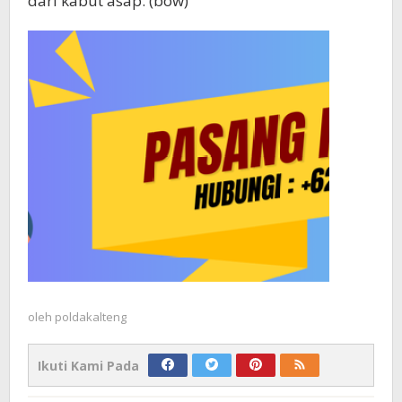
dari kabut asap. (bow)
oleh
poldakalteng
Ikuti Kami Pada