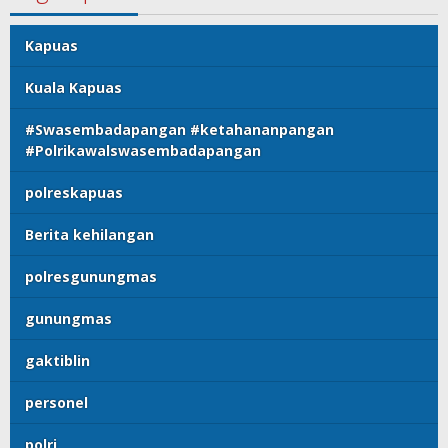
Kapuas
Kuala Kapuas
#Swasembadapangan #ketahananpangan
#Polrikawalswasembadapangan
polreskapuas
Berita kehilangan
polresgunungmas
gunungmas
gaktiblin
personel
polri