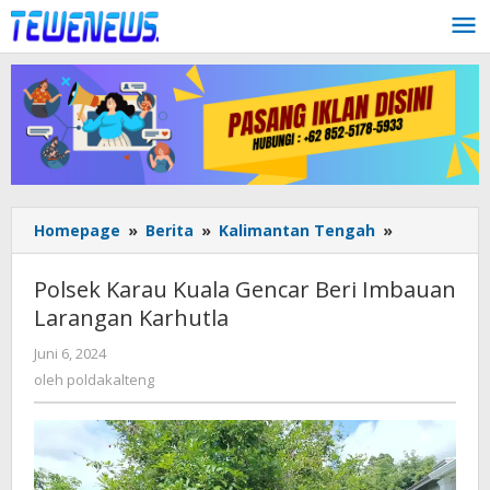
Lewati
ke
konten
Polsek
Homepage
»
Berita
»
Kalimantan Tengah
»
Karau
Kuala
Polsek Karau Kuala Gencar Beri Imbauan
Gencar
Larangan Karhutla
Beri
Imbauan
oleh
Juni 6, 2024
Larangan
poldakalteng
oleh
poldakalteng
Karhutla